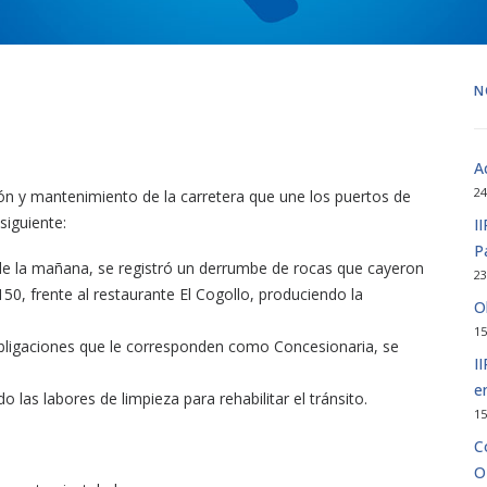
N
A
24
ón y mantenimiento de la carretera que une los puertos de
siguiente:
I
P
e la mañana, se registró un derrumbe de rocas que cayeron
23
150, frente al restaurante El Cogollo, produciendo la
O
15
obligaciones que le corresponden como Concesionaria, se
I
e
las labores de limpieza para rehabilitar el tránsito.
15
C
O