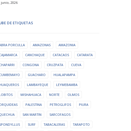
 junio, 2026
UBE DE ETIQUETAS
ABRA PORCULLA
AMAZONAS
AMAZONIA
CAJAMARCA
CANCHAQUE
CATACAOS
CATARATA
CHAPARRI
CONGONA
CRUZPATA
CUEVA
CUMBEMAYO
GUACHARO
HUALAPAMPA
HUAQUEROS
LAMBAYEQUE
LEYMEBAMBA
LOBITOS
MISHAHUACA
NORTE
OLMOS
ORQUIDEAS
PALESTINA
PETROGLIFOS
PIURA
QUECHUA
SAN MARTIN
SARCOFAGOS
SPONDYLLUS
SURF
TABACALERAS
TARAPOTO