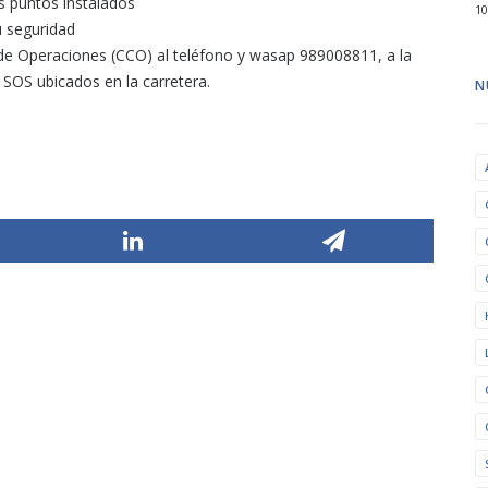
os puntos instalados
10
u seguridad
de Operaciones (CCO) al teléfono y wasap 989008811, a la
 SOS ubicados en la carretera.
N