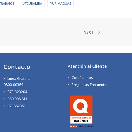
TRABAJOS
UTCUBAMBA
YURIMAGUAS
NEXT
Contacto
Atención al Cliente
Contáctanos
Linea Gratuita:
0800-00369
Preguntas Frecuentes
073-323204
989 008 811
973882351