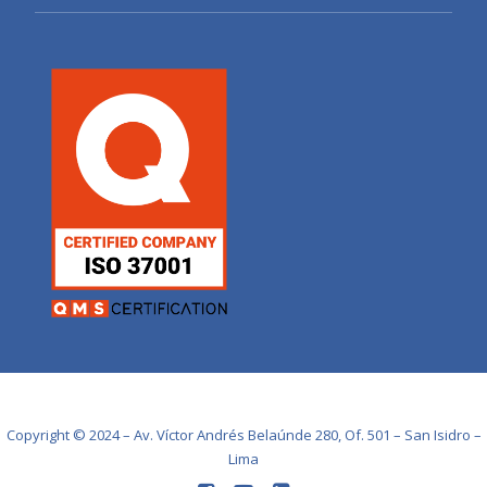
Copyright © 2024 – Av. Víctor Andrés Belaúnde 280, Of. 501 – San Isidro –
Lima