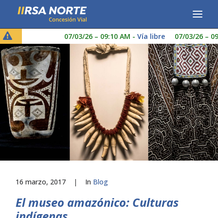
07/03/26 – 09:10 AM
-
Vía libre
07/03/26 – 09:1
CONCESIONARIA
SERVICIOS
RESPONSABILIDAD SOCIAL
PUBLICACIONES
LINEA DE ÉTICA
16 marzo, 2017
|
In
Blog
El museo amazónico: Culturas
indígenas