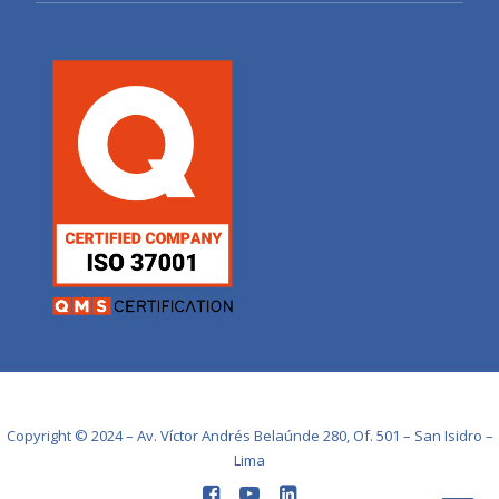
Copyright © 2024 – Av. Víctor Andrés Belaúnde 280, Of. 501 – San Isidro –
Lima